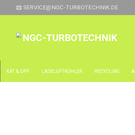
SERVICE@NGC-TURBOTECHNIK.DE
KAT & DPF
LADELUFTKÜHLER
RECYCLING
A